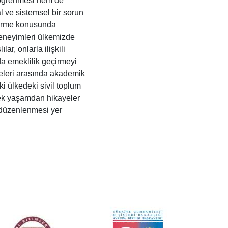
 öğrenmesi hem de
al ve sistemsel bir sorun
ştirme konusunda
eneyimleri ülkemizde
r, onlarla ilişkili
da emeklilik geçirmeyi
iteleri arasında akademik
iki ülkedeki sivil toplum
rçek yaşamdan hikayeler
s düzenlenmesi yer