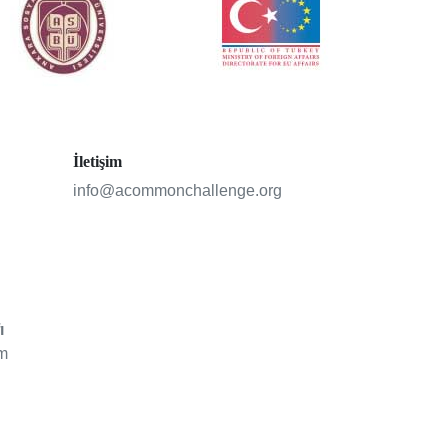
İletişim
info@acommonchallenge.org
ı
am