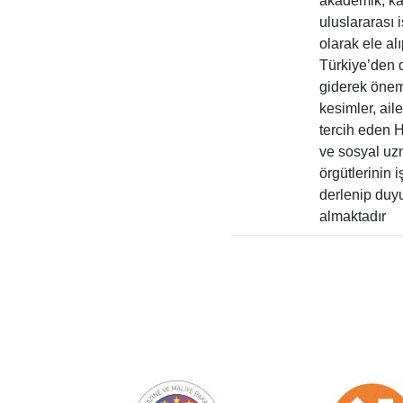
akademik, ka
uluslararası 
olarak ele al
Türkiye’den 
giderek önem 
kesimler, ail
tercih eden H
ve sosyal uzma
örgütlerinin 
derlenip duyu
almaktadır