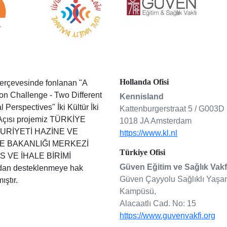
Hollanda Ofisi
 çerçevesinde fonlanan "A
 Challenge - Two Different
Kennisland
l Perspectives" İki Kültür İki
Kattenburgerstraat 5 / G003D
Açısı projemiz TÜRKİYE
1018 JA Amsterdam
RİYETİ HAZİNE VE
https://www.kl.nl
E BAKANLIĞI MERKEZİ
Türkiye Ofisi
S VE İHALE BİRİMİ
Güven Eğitim ve Sağlık Vakf
ndan desteklenmeye hak
Güven Çayyolu Sağlıklı Yaş
ştır.
Kampüsü,
Alacaatlı Cad. No: 15
https://www.guvenvakfi.org