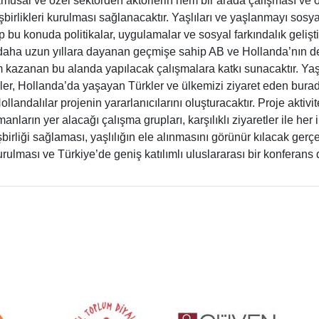
musal ve özel sektörden aktörlerin hem bir arada çalışması ve
işbirlikleri kurulması sağlanacaktır. Yaşlıları ve yaşlanmayı sosy
ıp bu konuda politikalar, uygulamalar ve sosyal farkındalık geli
daha uzun yıllara dayanan geçmişe sahip AB ve Hollanda’nın d
kazanan bu alanda yapılacak çalışmalara katkı sunacaktır. Yaşlıla
eler, Hollanda’da yaşayan Türkler ve ülkemizi ziyaret eden bura
ollandalılar projenin yararlanıcılarını oluşturacaktır. Proje aktiv
nların yer alacağı çalışma grupları, karşılıklı ziyaretler ile her 
işbirliği sağlaması, yaşlılığın ele alınmasını görünür kılacak ge
rulması ve Türkiye’de geniş katılımlı uluslararası bir konferan