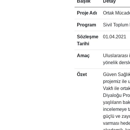
Başlık
Detay
Proje Adı
Ortak Mücadel
Program
Sivil Toplum
Sözleşme
01.04.2021
Tarihi
Amaç
Uluslararası 
yönelik dersle
Özet
Güven Sağlık
projemiz ile 
Vakfı ile ort
Diyaloğu Pro
yaşlıların ba
incelemeye t
güçlü ve zayı
varması hedef