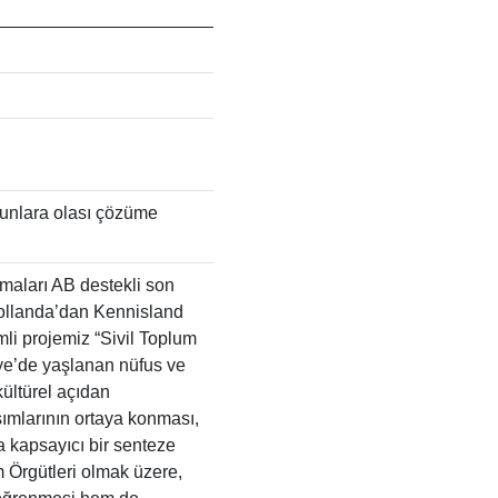
orunlara olası çözüme
maları AB destekli son
 Hollanda’dan Kennisland
imli projemiz “Sivil Toplum
ye’de yaşlanan nüfus ve
kültürel açıdan
ımlarının ortaya konması,
a kapsayıcı bir senteze
m Örgütleri olmak üzere,