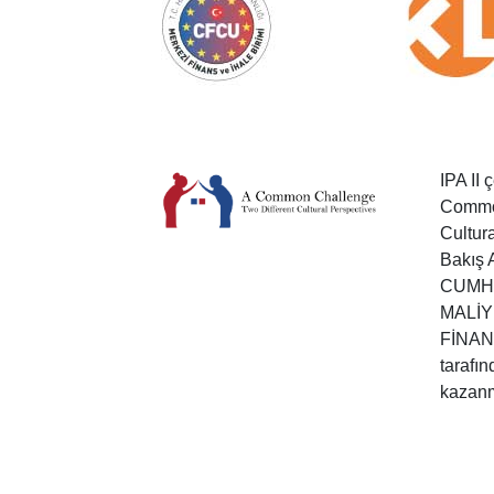
IPA II
Common
Cultura
Bakış 
CUMHU
MALİY
FİNAN
tarafı
kazanmı