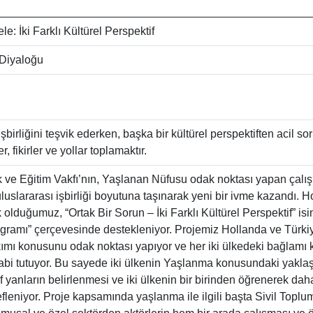
e: İki Farklı Kültürel Perspektif
 Diyaloğu
işbirliğini teşvik ederken, başka bir kültürel perspektiften acil s
r, fikirler ve yollar toplamaktır.
 ve Eğitim Vakfı’nın, Yaşlanan Nüfusu odak noktası yapan çalış
uluslararası işbirliği boyutuna taşınarak yeni bir ivme kazandı.
ak olduğumuz, “Ortak Bir Sorun – İki Farklı Kültürel Perspektif” is
gramı” çerçevesinde destekleniyor. Projemiz Hollanda ve Türki
kımı konusunu odak noktası yapıyor ve her iki ülkedeki bağlamı 
abi tutuyor. Bu sayede iki ülkenin Yaşlanma konusundaki yaklaş
f yanların belirlenmesi ve iki ülkenin bir birinden öğrenerek dah
leniyor. Proje kapsamında yaşlanma ile ilgili başta Sivil Toplu